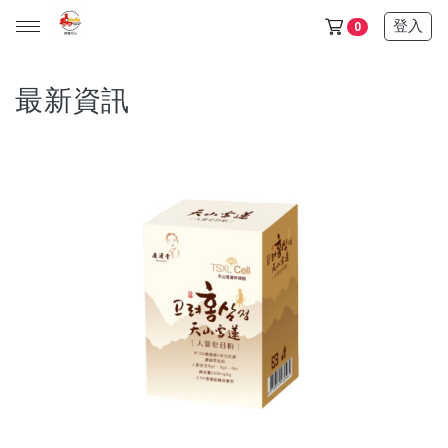
登入
0
最新資訊
天山雪蓮保健品任選5+1盒只要6500$ (此活動不列入滿額贈)
金門/杏海 一條根 產品 (單價150元，任選十件1000元)
天山雪蓮清氣飲+金箔皂 可任選 (單價600元，任選三件1200
元)
所有產品
保健食品
日化用品
超值優惠