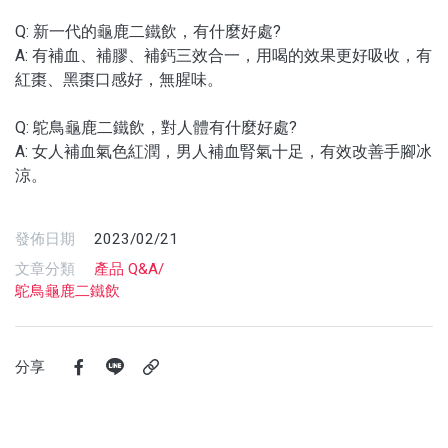
沖泡飲品
Q: 新一代的龜鹿二鐵飲，有什麼好處?
A: 有補血、補膠、補鈣三效合一，用喝的效果更好吸收，有
蒜糖1906限定
紅棗、黑棗口感好，無腥味。
水光逆時系列保養品
Q: 鴕鳥龜鹿二鐵飲，對人體有什麼好處?
A: 女人補血氣色紅潤，男人補血腎氣十足，有效改善手腳冰
品牌
涼。
服務/政策
發佈日期
2023/02/21
文章分類
產品 Q&A/
鴕鳥龜鹿二鐵飲
分享