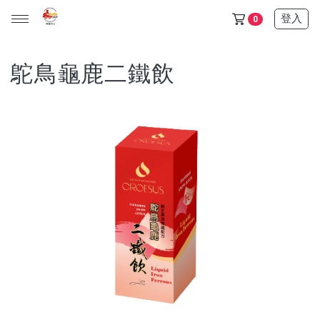
登入
0
鴕鳥龜鹿二鐵飲
天山雪蓮保健品任選5+1盒只要6500$ (此活動不列入滿額贈)
金門/杏海 一條根 產品 (單價150元，任選十件1000元)
天山雪蓮清氣飲+金箔皂 可任選 (單價600元，任選三件1200
元)
所有產品
保健食品
日化用品
超值優惠