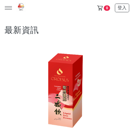
登入
0
最新資訊
天山雪蓮保健品任選5+1盒只要6500$ (此活動不列入滿額贈)
金門/杏海 一條根 產品 (單價150元，任選十件1000元)
天山雪蓮清氣飲+金箔皂 可任選 (單價600元，任選三件1200
元)
所有產品
保健食品
日化用品
超值優惠