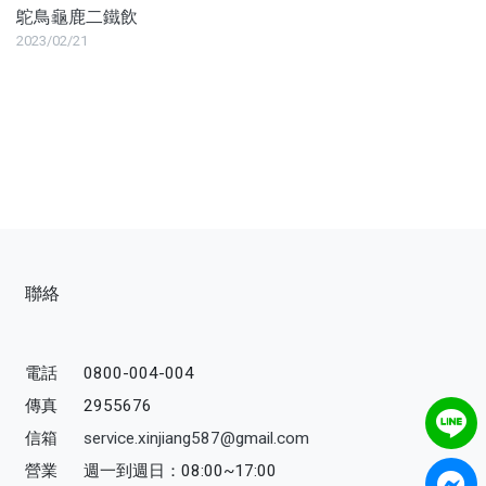
鴕鳥龜鹿二鐵飲
沖泡飲品
2023/02/21
蒜糖1906限定
水光逆時系列保養品
品牌
服務/政策
聯絡
電話
0800-004-004
傳真
2955676
信箱
service.xinjiang587@gmail.com
營業
週一到週日：08:00~17:00