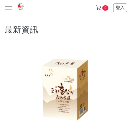
登入
0
最新資訊
天山雪蓮保健品任選5+1盒只要6500$ (此活動不列入滿額贈)
金門/杏海 一條根 產品 (單價150元，任選十件1000元)
天山雪蓮清氣飲+金箔皂 可任選 (單價600元，任選三件1200
元)
所有產品
保健食品
日化用品
超值優惠