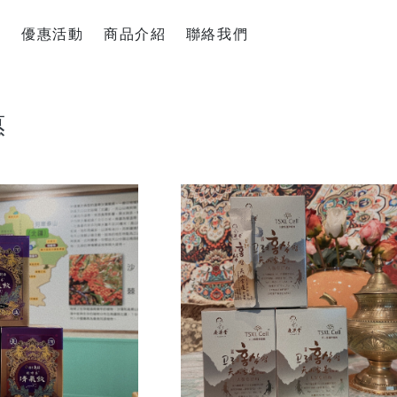
訊
優惠活動
商品介紹
聯絡我們
天山雪蓮保健品任選5+1盒只要6500$ (此活動不列入滿
保健食品
金門/杏海 一條根 產品 (單價150元，任選十件1000元)
日化用品
惠
天山雪蓮清氣飲+金箔皂 可任選 (單價600元，任選三件12
超值優惠
沖泡飲品
蒜糖1906限定
水光逆時系列保養品