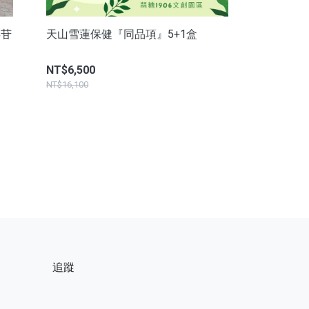
皂苷
天山雪蓮保健『同品項』5+1盒
NT$6,500
NT$16,100
追蹤