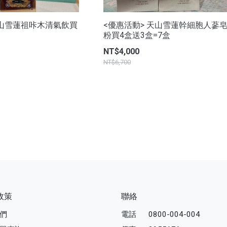
天山雪蓮祖咔木清氣飲買
<優惠活動> 天山雪蓮幹細胞人蔘
粉買4盒送3盒=7盒
NT$4,000
NT$6,700
政策
聯絡
們
電話
0800-004-004