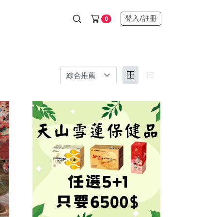
登入
/註冊
0
額贈)
00元)