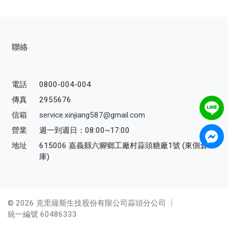
沖泡飲品
蒜糖1906限定
聯絡
水光逆時系列保養品
品牌
電話
0800-004-004
傳真
2955676
服務/政策
信箱
service.xinjiang587@gmail.com
營業
週一到週日：08:00~17:00
地址
615006 嘉義縣六腳鄉工廠村蒜頭糖廠1號 (東側倉
庫)
© 2026 克里薩斯生技股份有限公司蒜頭分公司 │
統一編號 60486333