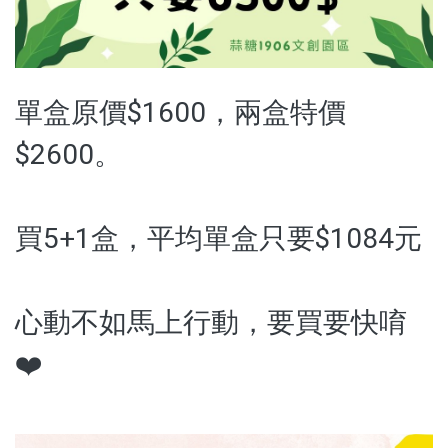
沖泡飲品
蒜糖1906限定
單盒原價$1600，兩盒特價
水光逆時系列保養品
$2600。
品牌
服務/政策
買5+1盒，平均單盒只要$1084元
心動不如馬上行動，要買要快唷
❤️