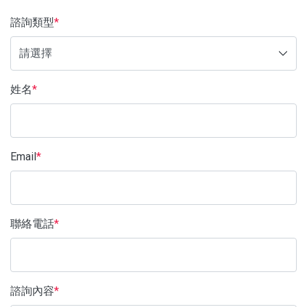
沖泡飲品
諮詢類型
*
蒜糖1906限定
水光逆時系列保養品
姓名
*
品牌
服務/政策
Email
*
聯絡電話
*
諮詢內容
*