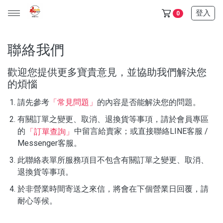
登入
0
聯絡我們
歡迎您提供更多寶貴意見，並協助我們解決您
天山雪蓮保健品任選5+1盒只要6500$ (此活動不列入滿額贈)
的煩惱
金門/杏海 一條根 產品 (單價150元，任選十件1000元)
請先參考
「常見問題」
的內容是否能解決您的問題。
天山雪蓮清氣飲+金箔皂 可任選 (單價600元，任選三件1200
有關訂單之變更、取消、退換貨等事項，請於會員專區
元)
的
中留言給賣家；或直接聯絡LINE客服 /
「訂單查詢」
Messenger客服。
所有產品
此聯絡表單所服務項目不包含有關訂單之變更、取消、
退換貨等事項。
保健食品
於非營業時間寄送之來信，將會在下個營業日回覆，請
日化用品
耐心等候。
超值優惠