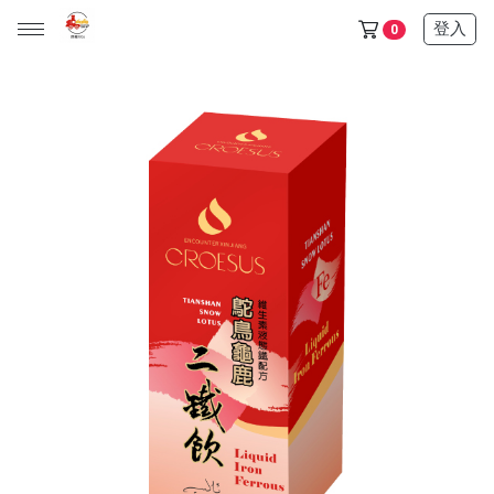
登入
0
天山雪蓮保健品任選5+1盒只要6500$ (此活動不列入滿額贈)
金門/杏海 一條根 產品 (單價150元，任選十件1000元)
天山雪蓮清氣飲+金箔皂 可任選 (單價600元，任選三件1200
元)
所有產品
保健食品
日化用品
超值優惠