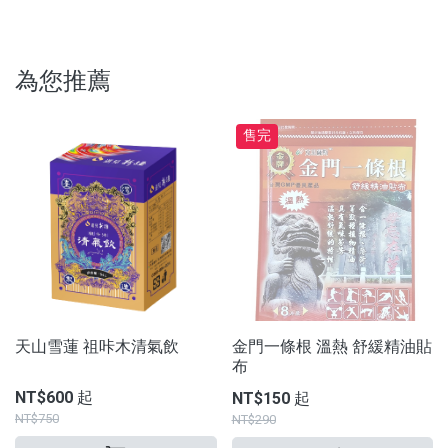
為您推薦
售完
天山雪蓮 祖咔木清氣飲
金門一條根 溫熱 舒緩精油貼
布
NT$600 起
NT$150 起
NT$750
NT$290