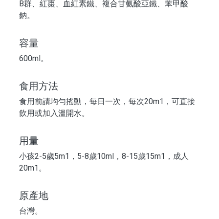
B群、紅棗、血紅素鐵、複合甘氨酸亞鐵、苯甲酸
鈉。
容量
600ml。
食用方法
食用前請均勻搖動，每日一次，每次20m1，可直接
飲用或加入溫開水。
用量
小孩2-5歲5m1，5-8歲10ml，8-15歲15m1，成人
20m1。
原產地
台灣。