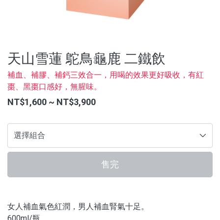
沖泡飲品
蒜糖1906限定
水光逆時系列保養品
天山雪蓮 鴕鳥龜鹿 二鐵飲
補血、補膠、補鈣三效合一，用喝的效果更好吸收，有紅
品牌
棗、黑棗口感好，無腥味。
NT$1,600 ~ NT$3,900
服務/政策
售完
女人補血氣色紅潤，男人補血腎氣十足。
600ml/瓶