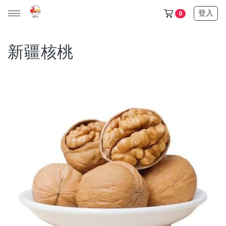
登入
0
新疆核桃
天山雪蓮保健品任選5+1盒只要6500$ (此活動不列入滿額贈)
金門/杏海 一條根 產品 (單價150元，任選十件1000元)
天山雪蓮清氣飲+金箔皂 可任選 (單價600元，任選三件1200
元)
所有產品
保健食品
日化用品
超值優惠