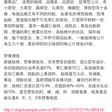
優果品”。
這裡的核桃，品種多，品質好。
從果型上分，有
小果型、大果型、圓果型、尖果型、橢圓型、薄殼型等十多
種，每個品種又有不同的特點。
如著名的薄殼核桃，殼薄
如紙，透過陽光幾乎可見果仁的形狀，只需用手輕輕一捏，
果殼即破裂。
還有一種露仁核桃，成熟后，果殼自動裂
開，豐滿的果仁會露出殼外，為核桃中的珍品。
隔年核
桃，栽下樹苗后，第二年即可開花結果。
一般核桃每公斤
為五六十個，產於和田的大核桃則每公斤僅為
33
個。
營養價值
新疆核桃，營養價值高，含有豐富的脂肪、蛋白質等成分。
有的核桃的出油率高達
67%
。
果仁脆香可口，為滋補美食
;
是加工糖果、糕點的上乘原料。
核桃還可入葯，有補氣、
養血、潤燥化痰、溫肺潤腸等多種功效。
據現代科學分
析，核桃仁含蛋白質
15.4%
，含脂肪
40%~63%
，含碳水化合
物
10%
，還含豐富的鈣、磷、鐵、鋅、胡蘿蔔素、核黃素及
維生素
A
、
B
、
C
、
E
等營養物質。
http://shipin.people.com.cn/BIG5/n1/2019/0716/c85914-