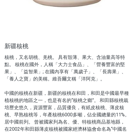
沖泡飲品
蒜糖1906限定
水光逆時系列保養品
新疆核桃
品牌
核桃，又名胡桃、羌桃。
具有殼薄、果大、含油量高等特
點。
核桃在國外，人稱「大力士食品」、「營養豐富的堅
服務/政策
果」、「益智果」
;
在國內享有「萬歲子」、「長壽果」、
「養人之寶」的美稱。維吾爾文稱「洋阿克」
。
中國的核桃在新疆，新疆的核桃在和田，和田是中國最早種
植核桃的地區之一，也是有名的“核桃之鄉”。
和田縣核桃栽
培歷史悠久，資源豐富，品質優良，有紙皮核桃、薄皮核
桃、早熟核桃等，年產核桃
6000
多噸，佔全國總量的
11%
。
居中國前列。
曾被國家列為名、優、特核桃商品基地縣，
在
2002
年和田縣薄皮核桃被國家經濟林協會命名為“中國名