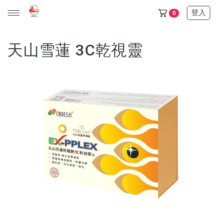
登入
0
天山雪蓮 3C乾視靈
天山雪蓮保健品任選5+1盒只要6500$ (此活動不列入滿額贈)
金門/杏海 一條根 產品 (單價150元，任選十件1000元)
天山雪蓮清氣飲+金箔皂 可任選 (單價600元，任選三件1200
元)
所有產品
保健食品
日化用品
超值優惠