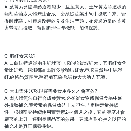
A: 葉黃素會隨年齡逐漸減少，且葉黃素、玉米黃素等這樣的
類胡蘿蔔素人體無法合成，必須從蔬菜水果中攝取而來。營
養師建議，可透過改善飲食及生活型態，並透過適量的葉黃
素營養品攝取，幫助調理生理機能，加強保護。
Q: 蝦紅素來源?
A: 白蘭氏特選從兩生紅球藻中取的珍貴蝦紅素，其蝦紅素含
量比鮭魚、磷蝦都高出許多珍稀蝦紅素,萃取自然界中純淨
紅,經格品質控管,輕鬆補充負擔,讓你天天活力充沛。
Q: 天山雪蓮3C乾視靈需要食用多久才會有效?
A: 因人體無法自行合成葉黃素,必須從食物或保健食品中額
外攝取補充,葉黃素的保健效益非立即性,「定時定量持續
性」根據研究持續使用葉黃素2~4個月之後，它的濃度才會
顯著的上升，達到長期晶亮的效果，建議有耐心持之以恆的
補充才是真正保養關鍵。