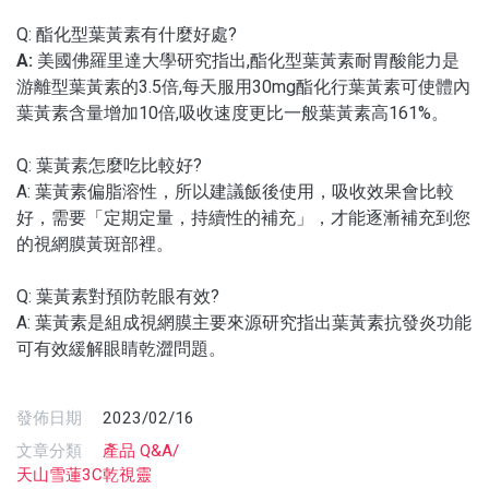
Q: 酯化型葉黃素有什麼好處?
A:
美國佛羅里達大學研究指出,酯化型葉黃素耐胃酸能力是
游離型葉黃素的3.5倍,每天服用30mg酯化行葉黃素可使體內
葉黃素含量增加10倍,吸收速度更比一般葉黃素高161%。
Q: 葉黃素怎麼吃比較好?
A: 葉黃素偏脂溶性，所以建議飯後使用，吸收效果會比較
好，需要「定期定量，持續性的補充」，才能逐漸補充到您
的視網膜黃斑部裡。
Q: 葉黃素對預防乾眼有效?
A: 葉黃素是組成視網膜主要來源研究指出葉黃素抗發炎功能
可有效緩解眼睛乾澀問題。
發佈日期
2023/02/16
文章分類
產品 Q&A/
天山雪蓮3C乾視靈