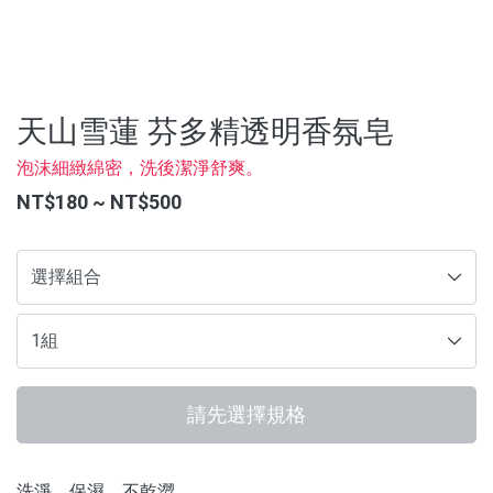
沖泡飲品
蒜糖1906限定
水光逆時系列保養品
天山雪蓮 芬多精透明香氛皂
泡沫細緻綿密，洗後潔淨舒爽。
品牌
NT$180 ~ NT$500
服務/政策
請先選擇規格
洗淨、保濕、不乾澀。