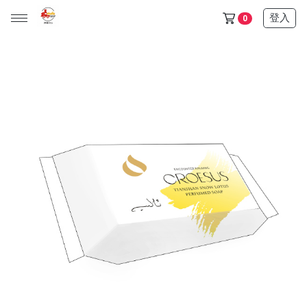
登入
0
天山雪蓮保健品任選5+1盒只要6500$ (此活動不列入滿額贈)
金門/杏海 一條根 產品 (單價150元，任選十件1000元)
天山雪蓮清氣飲+金箔皂 可任選 (單價600元，任選三件1200
元)
所有產品
保健食品
日化用品
超值優惠