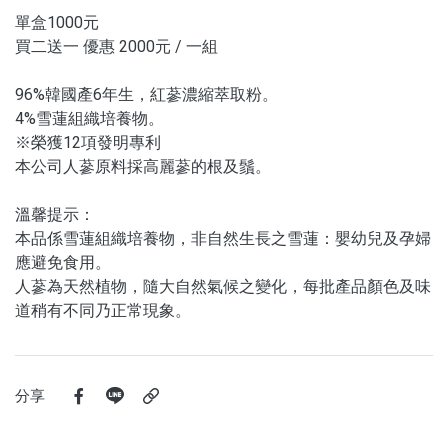
單盒1000元
買二送一 優惠 2000元 / 一組
96%韓國產6年生，紅蔘濃縮萃取粉。
4%雪蓮組織培養物。
※榮獲12項發明專利
本公司人蔘原料採高麗蔘的根及鬚。
溫馨提示：
本品係雪蓮組織培養物，非自然生長之雪蓮：嬰幼兒及孕婦
應避免食用。
人蔘為天然植物，隨大自然氣候之變化，每批產品顏色及味
道稍有不同乃正常現象。
分享