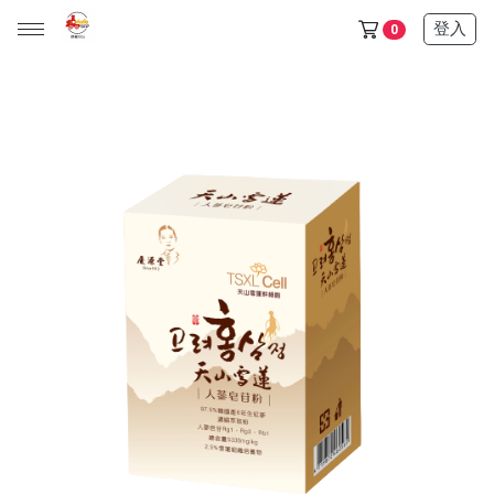
登入
0
天山雪蓮保健品任選5+1盒只要6500$ (此活動不列入滿額贈)
金門/杏海 一條根 產品 (單價150元，任選十件1000元)
天山雪蓮清氣飲+金箔皂 可任選 (單價600元，任選三件1200元
所有產品
保健食品
日化用品
超值優惠