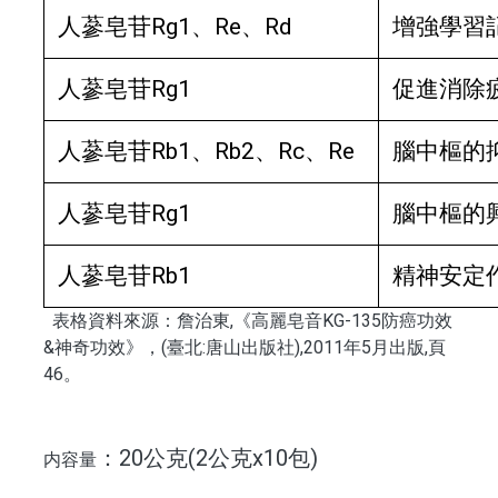
人蔘皂苷Rg1、Re、Rd
增強學習
人蔘皂苷Rg1
促進消除
人蔘皂苷Rb1、Rb2、Rc、Re
腦中樞的
人蔘皂苷Rg1
腦中樞的
人蔘皂苷Rb1
精神安定
表格資料來源：詹治東,《高麗皂音KG-135防癌功效
&神奇功效》，(臺北:唐山出版社),2011年5月出版,頁
46。
：20公克(2公克x10包)
内容量