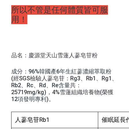
所以不管是任何體質皆可服
用！
品名
：慶源堂天山雪蓮人蔘皂苷粉
成分
：96%韓國產6年生紅蔘濃縮萃取粉
(經SGS檢驗人蔘皂苷：Rg3、Rb1、Rg1、
Rb2、Rc、Rd、Re含量共：
25719mg/kg)，4%雪蓮組織培養物(榮獲
12項發明專利)。
人蔘皂苷Rb1
催眠延長