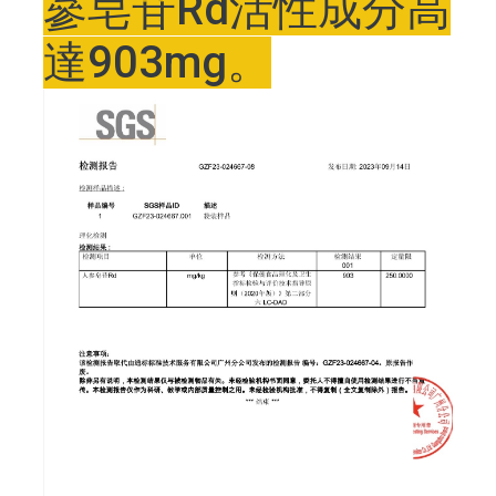
蔘皂苷Rd活性成分高
達903mg。