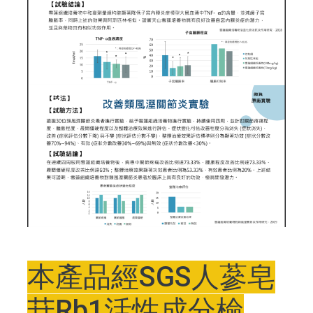
本產品經SGS人蔘皂
苷Rb1活性成分檢