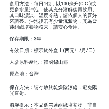
食用方法
：每日1包，以100毫升(C.C.)或
更多水量沖泡，使其充分溶解後再飲用。
其口味濃淡、溫度冷熱，請依個人的喜好
來調整。沖泡後若有少量沉澱物，其為雪
蓮組織培養物粉末，請安心食用。
保存期限
：3年
有效日期
：標示於外盒上(西元年/月/日)
人蔘原料產地
：韓國錦山郡
原產地
：台灣
保存方法
：請存放於乾燥陰涼處，避免陽
光直射。
溫馨提示
：本品係雪蓮組織培養物，非自