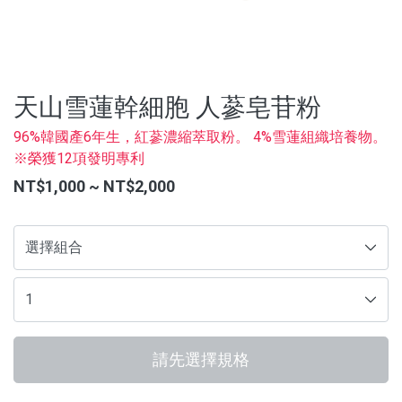
沖泡飲品
蒜糖1906限定
水光逆時系列保養品
天山雪蓮幹細胞 人蔘皂苷粉
品牌
96%韓國產6年生，紅蔘濃縮萃取粉。 4%雪蓮組織培養物。
※榮獲12項發明專利
服務/政策
NT$1,000 ~ NT$2,000
請先選擇規格