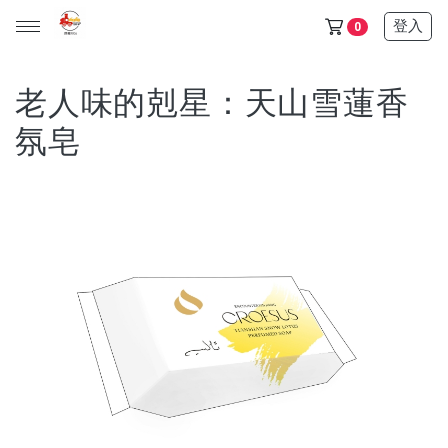
登入
0
老人味的剋星：天山雪蓮香
氛皂
天山雪蓮保健品任選5+1盒只要6500$ (此活動不列入滿額贈)
金門/杏海 一條根 產品 (單價150元，任選十件1000元)
天山雪蓮清氣飲+金箔皂 可任選 (單價600元，任選三件1200
元)
所有產品
保健食品
日化用品
超值優惠