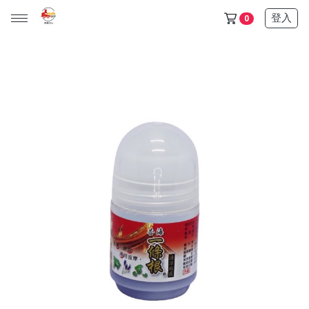
登入
0
天山雪蓮保健品任選5+1盒只要6500$ (此活動不列入滿額贈)
金門/杏海 一條根 產品 (單價150元，任選十件1000元)
天山雪蓮清氣飲+金箔皂 可任選 (單價600元，任選三件1200
元)
所有產品
保健食品
日化用品
超值優惠