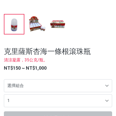
沖泡飲品
蒜糖1906限定
水光逆時系列保養品
品牌
克里薩斯杏海一條根滾珠瓶
服務/政策
清涼凝露，35公克/瓶。
NT$150 ~ NT$1,000